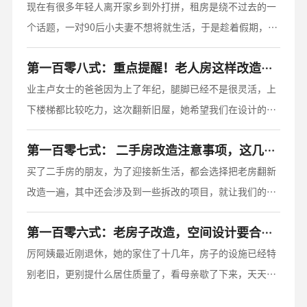
现在有很多年轻人离开家乡到外打拼，租房是绕不过去的一
个话题，一对90后小夫妻不想将就生活，于是趁着假期，爆
改了出租屋。关于改造出租屋这个话题，我们也收到过很多
第一百零八式：重点提醒！老人房这样改造，才能让父母快乐生活！
小伙伴的询问：出租屋改造贵吗？如果改造的话需要多少时
间？
业主卢女士的爸爸因为上了年纪，腿脚已经不是很灵活，上
下楼梯都比较吃力，这次翻新旧屋，她希望我们在设计的时
候可以多考虑居家细节，让她爸爸的起居更便利，更安全。
第一百零七式： 二手房改造注意事项，这几个地方千万不能拆！
买了二手房的朋友，为了迎接新生活，都会选择把老房翻新
改造一遍，其中还会涉及到一些拆改的项目，就让我们的老
师傅来聊一聊，二手房拆改都有哪些大忌。
第一百零六式：老房子改造，空间设计要合理。
厉阿姨最近刚退休，她的家住了十几年，房子的设施已经特
别老旧，更别提什么居住质量了，看母亲歇了下来，天天待
在家里，厉阿姨的儿子决定要把老房翻新改造一遍，他提出