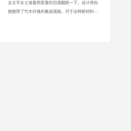
妈妈可以享受舒适的退休生活。
业主平女士准备把家里的旧墙翻新一下，设计师向
她推荐了竹木纤维的集成墙面，对于这种新材料别
人褒贬不一，让她有些犹豫，集成墙面比传统装修
材料“新”在哪里？老房翻新改造时究竟值不值得
选择？