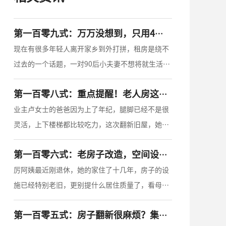
第一百零九式：万万没想到，只用4天，就让出租房里焕然一新。
现在有很多年轻人离开家乡到外打拼，租房是绕不
过去的一个话题，一对90后小夫妻不想将就生活，
于是趁着假期，爆改了出租屋。关于改造出租屋这
第一百零八式：重点提醒！老人房这样改造，才能让父母快乐生活！
个话题，我们也收到过很多小伙伴的询问：出租屋
改造贵吗？如果改造的话需要多少时间？
业主卢女士的爸爸因为上了年纪，腿脚已经不是很
灵活，上下楼梯都比较吃力，这次翻新旧屋，她希
望我们在设计的时候可以多考虑居家细节，让她爸
第一百零六式：老房子改造，空间设计要合理。
爸的起居更便利，更安全。
厉阿姨最近刚退休，她的家住了十几年，房子的设
施已经特别老旧，更别提什么居住质量了，看母亲
歇了下来，天天待在家里，厉阿姨的儿子决定要把
第一百零五式：房子翻新很麻烦？集成墙面了解一下！
老房翻新改造一遍，他提出要将空间好好设计，让